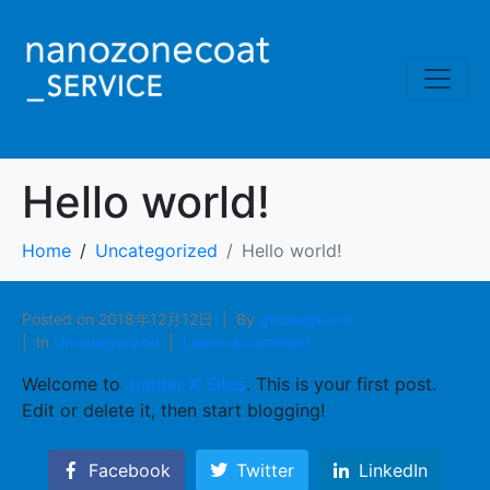
Hello world!
Home
Uncategorized
Hello world!
Posted on
2018年12月12日
By
ghdtu@e.e.e
In
Uncategorized
Leave a comment
Welcome to
Jupiter X Sites
. This is your first post.
Edit or delete it, then start blogging!
Facebook
Twitter
LinkedIn