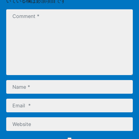
いている欄は必須項目です
C
o
m
m
e
n
t
*
N
a
m
E
e
m
*
a
W
i
e
l
b